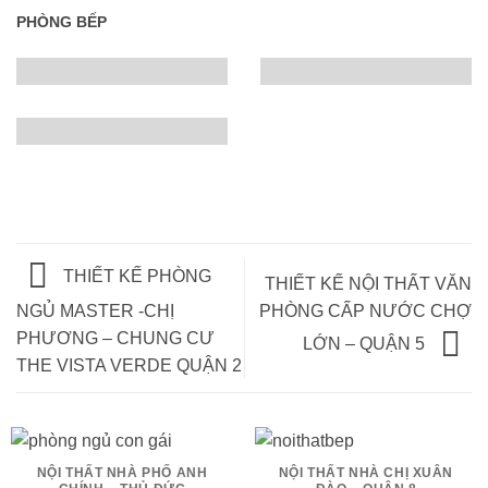
PHÒNG BẾP
THIẾT KẾ PHÒNG
THIẾT KẾ NỘI THẤT VĂN
PHÒNG CẤP NƯỚC CHỢ
NGỦ MASTER -CHỊ
PHƯƠNG – CHUNG CƯ
LỚN – QUẬN 5
THE VISTA VERDE QUẬN 2
NỘI THẤT NHÀ PHỐ ANH
NỘI THẤT NHÀ CHỊ XUÂN