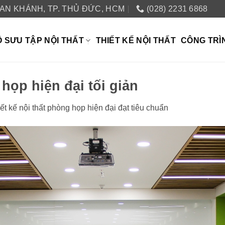
 AN KHÁNH, TP. THỦ ĐỨC, HCM
(028) 2231 6868
 SƯU TẬP NỘI THẤT
THIẾT KẾ NỘI THẤT
CÔNG TRÌ
 họp hiện đại tối giản
ết kế nội thất phòng họp hiện đại đạt tiêu chuẩn