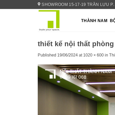
Skip
SHOWROOM 15-17-19 TRẦN LỰU P.
to
content
THÀNH NAM
BỘ
thiết kế nội thất phòng
Published
19/06/2024
at
1020 × 600
in
Thi