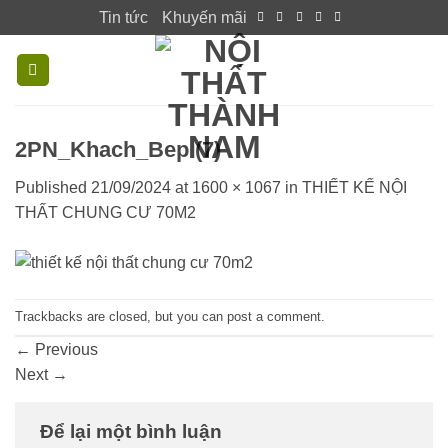
Skip
Tin tức
Khuyến mãi
to
content
2PN_Khach_Bep (7)
Published
21/09/2024
at
1600 × 1067
in
THIẾT KẾ NỘI
THẤT CHUNG CƯ 70M2
Trackbacks are closed, but you can
post a comment
.
←
Previous
Next
→
Để lại một bình luận