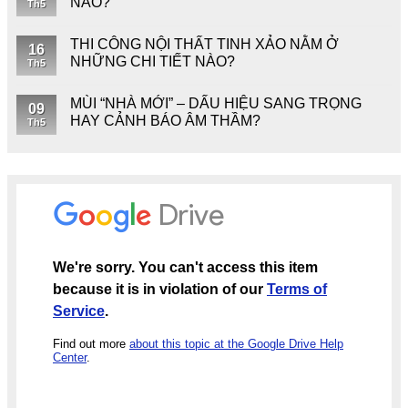
NÀO?
Th5
THI CÔNG NỘI THẤT TINH XẢO NẰM Ở
16
NHỮNG CHI TIẾT NÀO?
Th5
MÙI “NHÀ MỚI” – DẤU HIỆU SANG TRỌNG
09
HAY CẢNH BÁO ÂM THẦM?
Th5