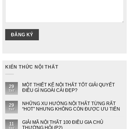
KIẾN THỨC NỘI THẤT
MỘT THIẾT KẾ NỘI THẤT TỐT GIẢI QUYẾT
29
ĐIỀU GÌ NGOÀI CÁI ĐẸP?
Th7
NHỮNG XU HƯỚNG NỘI THẤT TỪNG RẤT
29
“HOT” NHƯNG KHÔNG CÒN ĐƯỢC ƯU TIÊN
Th7
GIẢI MÃ NỘI THẤT 100 ĐIỀU GIA CHỦ
11
THƯỜNG HỎI (P2)
Th7