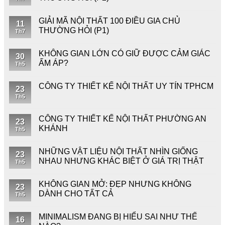
GIẢI MÃ NỘI THẤT 100 ĐIỀU GIA CHỦ
11
THƯỜNG HỎI (P1)
Th7
KHÔNG GIAN LỚN CÓ GIỮ ĐƯỢC CẢM GIÁC
30
ẤM ÁP?
Th5
CÔNG TY THIẾT KẾ NỘI THẤT UY TÍN TPHCM
23
Th5
CÔNG TY THIẾT KẾ NỘI THẤT PHƯỜNG AN
23
KHÁNH
Th5
NHỮNG VẬT LIỆU NỘI THẤT NHÌN GIỐNG
23
NHAU NHƯNG KHÁC BIỆT Ở GIÁ TRỊ THẬT
Th5
KHÔNG GIAN MỞ: ĐẸP NHƯNG KHÔNG
23
DÀNH CHO TẤT CẢ
Th5
MINIMALISM ĐANG BỊ HIỂU SAI NHƯ THẾ
16