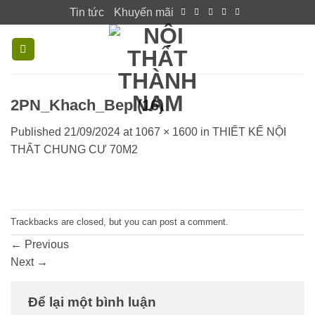
Skip
Tin tức
Khuyến mãi
to
content
2PN_Khach_Bep (16)
Published
21/09/2024
at
1067 × 1600
in
THIẾT KẾ NỘI
THẤT CHUNG CƯ 70M2
Trackbacks are closed, but you can
post a comment
.
←
Previous
Next
→
Để lại một bình luận