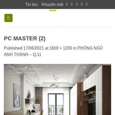
Skip
Tin tức
Khuyến mãi
to
content
PC MASTER (2)
Published
17/06/2021
at
1600 × 1200
in
PHÒNG NGỦ
ANH THÀNH – Q.11