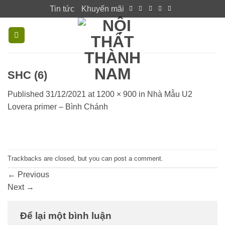
Skip
Tin tức
Khuyến mãi
to
content
SHC (6)
Published
31/12/2021
at
1200 × 900
in
Nhà Mẫu U2
Lovera primer – Bình Chánh
Trackbacks are closed, but you can
post a comment
.
←
Previous
Next
→
Để lại một bình luận