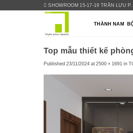
Skip
SHOWROOM 15-17-19 TRẦN LỰU P.
to
content
THÀNH NAM
BỘ
Top mẫu thiết kế phòn
Published
23/11/2024
at
2500 × 1691
in
T