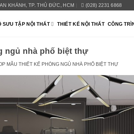
 AN KHÁNH, TP. THỦ ĐỨC, HCM
(028) 2231 6868
 SƯU TẬP NỘI THẤT
THIẾT KẾ NỘI THẤT
CÔNG TRÌ
g ngủ nhà phố biệt thự
OP MẪU THIẾT KẾ PHÒNG NGỦ NHÀ PHỐ BIỆT THỰ