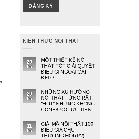
KIẾN THỨC NỘI THẤT
MỘT THIẾT KẾ NỘI
29
THẤT TỐT GIẢI QUYẾT
Th7
ĐIỀU GÌ NGOÀI CÁI
ĐẸP?
ên
NHỮNG XU HƯỚNG
29
NỘI THẤT TỪNG RẤT
Th7
“HOT” NHƯNG KHÔNG
CÒN ĐƯỢC ƯU TIÊN
GIẢI MÃ NỘI THẤT 100
11
ĐIỀU GIA CHỦ
Th7
THƯỜNG HỎI (P2)