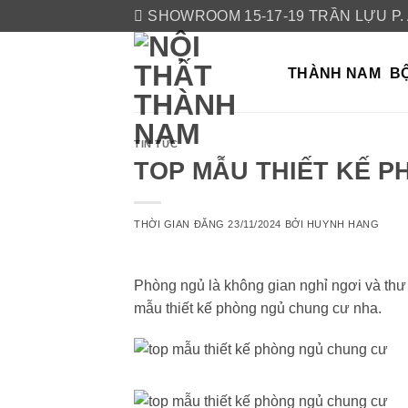
Skip
SHOWROOM 15-17-19 TRẦN LỰU P.
to
content
THÀNH NAM
BỘ
TIN TỨC
TOP MẪU THIẾT KẾ 
THỜI GIAN ĐĂNG
23/11/2024
BỞI
HUYNH HANG
Phòng ngủ là không gian nghỉ ngơi và th
mẫu thiết kế phòng ngủ chung cư nha.