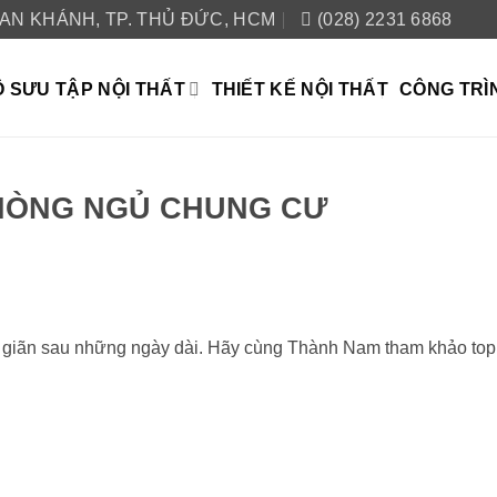
 AN KHÁNH, TP. THỦ ĐỨC, HCM
(028) 2231 6868
 SƯU TẬP NỘI THẤT
THIẾT KẾ NỘI THẤT
CÔNG TRÌ
PHÒNG NGỦ CHUNG CƯ
ư giãn sau những ngày dài. Hãy cùng
Thành Nam
tham khảo top