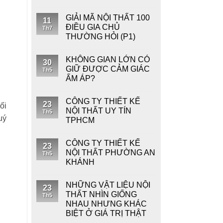
GIẢI MÃ NỘI THẤT 100
11
ĐIỀU GIA CHỦ
Th7
THƯỜNG HỎI (P1)
KHÔNG GIAN LỚN CÓ
30
GIỮ ĐƯỢC CẢM GIÁC
Th5
ẤM ÁP?
CÔNG TY THIẾT KẾ
23
ối
NỘI THẤT UY TÍN
Th5
uý
TPHCM
CÔNG TY THIẾT KẾ
23
NỘI THẤT PHƯỜNG AN
Th5
KHÁNH
NHỮNG VẬT LIỆU NỘI
23
THẤT NHÌN GIỐNG
Th5
NHAU NHƯNG KHÁC
BIỆT Ở GIÁ TRỊ THẬT