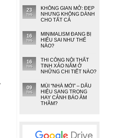
KHÔNG GIAN MỞ: ĐẸP
23
NHƯNG KHÔNG DÀNH
Th5
CHO TẤT CẢ
MINIMALISM ĐANG BỊ
16
HIỂU SAI NHƯ THẾ
Th5
NÀO?
THI CÔNG NỘI THẤT
16
TINH XẢO NẰM Ở
Th5
NHỮNG CHI TIẾT NÀO?
y
MÙI “NHÀ MỚI” – DẤU
09
HIỆU SANG TRỌNG
Th5
HAY CẢNH BÁO ÂM
THẦM?