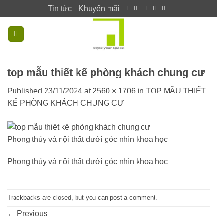
Skip
Tin tức
Khuyến mãi
to
content
top mẫu thiết kế phòng khách chung cư
Published
23/11/2024
at
2560 × 1706
in
TOP MẪU THIẾT
KẾ PHÒNG KHÁCH CHUNG CƯ
Phong thủy và nội thất dưới góc nhìn khoa học
Phong thủy và nội thất dưới góc nhìn khoa học
Trackbacks are closed, but you can
post a comment
.
←
Previous