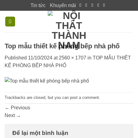
Skip
Tin tức
Khuyến mãi
to
content
Top mẫu thiết kế phòng bếp nhà phố
Published
11/10/2024
at
2560 × 1707
in
TOP MẪU THIẾT
KẾ PHÒNG BẾP NHÀ PHỐ
Trackbacks are closed, but you can
post a comment
.
←
Previous
Next
→
Để lại một bình luận