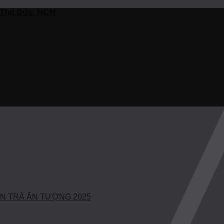
. Thủ Đức, HCM
N TRÀ ẤN TƯỢNG 2025