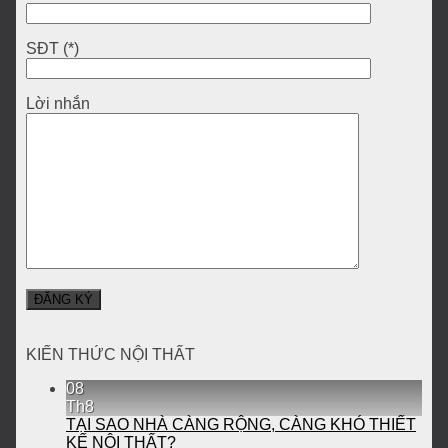
SĐT (*)
Lời nhắn
KIẾN THỨC NỘI THẤT
08
Th8
TẠI SAO NHÀ CÀNG RỘNG, CÀNG KHÓ THIẾT
KẾ NỘI THẤT?