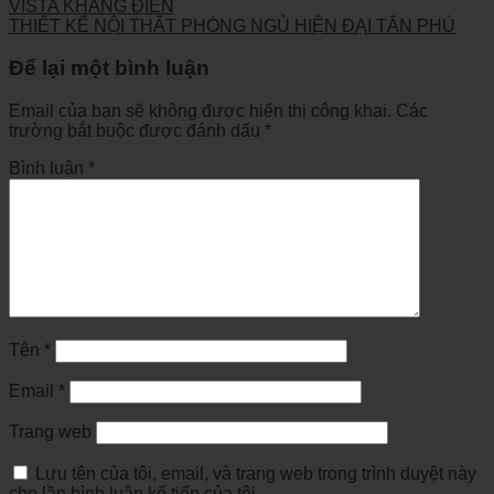
VISTA KHANG ĐIỀN
THIẾT KẾ NỘI THẤT PHÒNG NGỦ HIỆN ĐẠI TÂN PHÚ
Để lại một bình luận
Email của bạn sẽ không được hiển thị công khai.
Các
trường bắt buộc được đánh dấu
*
Bình luận
*
Tên
*
Email
*
Trang web
Lưu tên của tôi, email, và trang web trong trình duyệt này
cho lần bình luận kế tiếp của tôi.