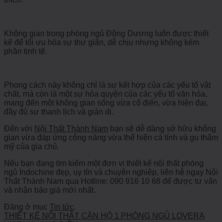
Không gian trong phòng ngủ Đông Dương luôn được thiết
kế để tối ưu hóa sự thư giãn, dễ chịu nhưng không kém
phần tinh tế.
Phong cách này không chỉ là sự kết hợp của các yếu tố vật
chất, mà còn là một sự hòa quyện của các yếu tố văn hóa,
mang đến một không gian sống vừa cổ điển, vừa hiện đại,
đầy đủ sự thanh lịch và giản dị.
Đến với
Nội Thất Thành Nam
bạn sẽ dễ dàng sở hữu không
gian vừa đáp ứng công năng vừa thể hiện cá tính và gu thẩm
mỹ của gia chủ.
Nếu bạn đang tìm kiếm một đơn vị thiết kế nội thất phòng
ngủ Indochine đẹp, uy tín và chuyên nghiệp, liên hệ ngay Nội
Thất Thành Nam qua Hotline: 090 916 10 68 để được tư vấn
và nhận báo giá mới nhất.
Đăng ở mục
Tin tức
.
THIẾT KẾ NỘI THẤT CĂN HỘ 1 PHÒNG NGỦ LOVERA