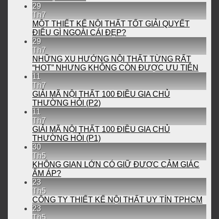
29
Th7
MỘT THIẾT KẾ NỘI THẤT TỐT GIẢI QUYẾT
ĐIỀU GÌ NGOÀI CÁI ĐẸP?
29
Th7
NHỮNG XU HƯỚNG NỘI THẤT TỪNG RẤT
“HOT” NHƯNG KHÔNG CÒN ĐƯỢC ƯU TIÊN
11
Th7
GIẢI MÃ NỘI THẤT 100 ĐIỀU GIA CHỦ
THƯỜNG HỎI (P2)
11
Th7
GIẢI MÃ NỘI THẤT 100 ĐIỀU GIA CHỦ
THƯỜNG HỎI (P1)
30
Th5
KHÔNG GIAN LỚN CÓ GIỮ ĐƯỢC CẢM GIÁC
ẤM ÁP?
23
Th5
CÔNG TY THIẾT KẾ NỘI THẤT UY TÍN TPHCM
23
Th5