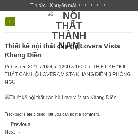
Skip
Tin tức
Khuyến mãi
to
content
Thiết kế nội thất căn hộ Lovera Vista
Khang Điền
Published
30/11/2024
at
1200 × 1600
in
THIẾT KẾ NỘI
THẤT CĂN HỘ LOVERA VISTA KHANG ĐIỀN 3 PHÒNG
NGỦ
Trackbacks are closed, but you can
post a comment
.
←
Previous
Next
→