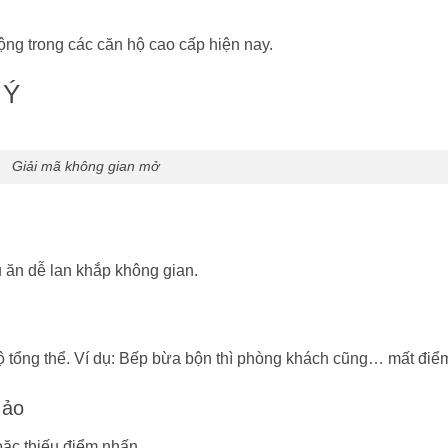
g trong các căn hộ cao cấp hiện nay.
 Ý
Giải mã không gian mở
 ăn dễ lan khắp không gian.
 tổng thể. Ví dụ: Bếp bừa bộn thì phòng khách cũng… mất điể
 ảo
oặc thiếu điểm nhấn.