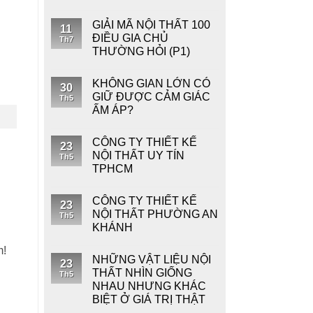
GIẢI MÃ NỘI THẤT 100
11
ĐIỀU GIA CHỦ
Th7
THƯỜNG HỎI (P1)
KHÔNG GIAN LỚN CÓ
30
GIỮ ĐƯỢC CẢM GIÁC
Th5
ẤM ÁP?
CÔNG TY THIẾT KẾ
23
NỘI THẤT UY TÍN
Th5
TPHCM
CÔNG TY THIẾT KẾ
23
NỘI THẤT PHƯỜNG AN
Th5
KHÁNH
m!
NHỮNG VẬT LIỆU NỘI
23
THẤT NHÌN GIỐNG
Th5
NHAU NHƯNG KHÁC
BIỆT Ở GIÁ TRỊ THẬT