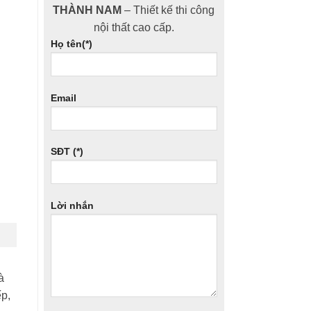
THÀNH NAM
– Thiết kế thi công
nội thất cao cấp.
Họ tên(*)
Email
SĐT (*)
Lời nhắn
à
ếp,