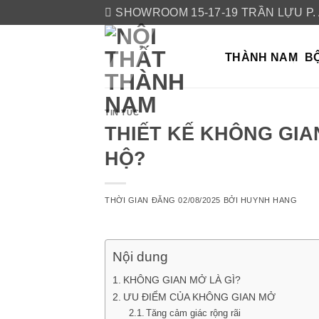
Skip
SHOWROOM 15-17-19 TRẦN LỰU P.
to
content
THÀNH NAM
BỘ
TIN TỨC
THIẾT KẾ KHÔNG GIA
HỘ?
THỜI GIAN ĐĂNG
02/08/2025
BỞI
HUYNH HANG
Nội dung
KHÔNG GIAN MỞ LÀ GÌ?
ƯU ĐIỂM CỦA KHÔNG GIAN MỞ
Tăng cảm giác rộng rãi