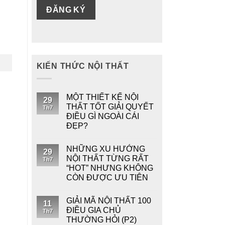
KIẾN THỨC NỘI THẤT
MỘT THIẾT KẾ NỘI
29
THẤT TỐT GIẢI QUYẾT
Th7
ĐIỀU GÌ NGOÀI CÁI
ĐẸP?
NHỮNG XU HƯỚNG
29
NỘI THẤT TỪNG RẤT
Th7
“HOT” NHƯNG KHÔNG
CÒN ĐƯỢC ƯU TIÊN
GIẢI MÃ NỘI THẤT 100
11
ĐIỀU GIA CHỦ
Th7
THƯỜNG HỎI (P2)