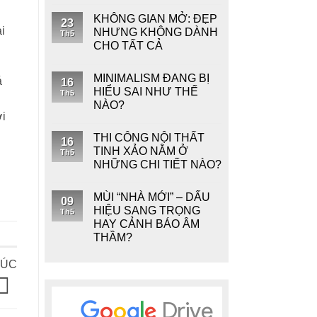
KHÔNG GIAN MỞ: ĐẸP
23
i
NHƯNG KHÔNG DÀNH
Th5
CHO TẤT CẢ
MINIMALISM ĐANG BỊ
á
16
HIỂU SAI NHƯ THẾ
Th5
NÀO?
ới
THI CÔNG NỘI THẤT
16
TINH XẢO NẰM Ở
Th5
NHỮNG CHI TIẾT NÀO?
MÙI “NHÀ MỚI” – DẤU
09
HIỆU SANG TRỌNG
Th5
HAY CẢNH BÁO ÂM
THẦM?
LÚC