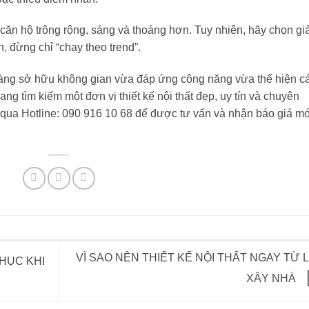
ăn hộ trông rộng, sáng và thoáng hơn. Tuy nhiên, hãy chọn giả
, đừng chỉ “chạy theo trend”.
àng sở hữu không gian vừa đáp ứng công năng vừa thể hiện c
ng tìm kiếm một đơn vị thiết kế nội thất đẹp, uy tín và chuyên
qua Hotline: 090 916 10 68 để được tư vấn và nhận báo giá m
VÌ SAO NÊN THIẾT KẾ NỘI THẤT NGAY TỪ 
HỤC KHI
XÂY NHÀ