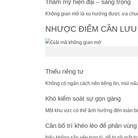
Thẩm mỹ hiện đại – sang trọng
Không gian mở là xu hướng được ưa chuộn
NHƯỢC ĐIỂM CẦN LƯU
Thiếu riêng tư
Không có ngăn cách nên tiếng ồn, mùi nấu
Khó kiểm soát sự gọn gàng
Một khu vực có thể ảnh hưởng đến toàn bộ
Cần bố trí khéo léo để phân vùng
Nếu không sắp xếp hợp lý, dễ bị rối mắt h