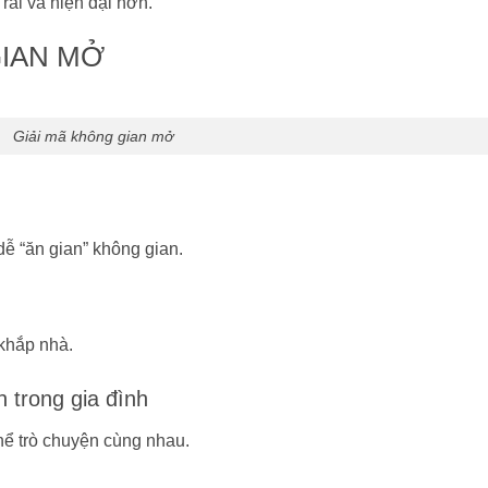
rãi và hiện đại hơn.
GIAN MỞ
Giải mã không gian mở
dễ “ăn gian” không gian.
khắp nhà.
n trong gia đình
ể trò chuyện cùng nhau.