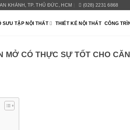
 AN KHÁNH, TP. THỦ ĐỨC, HCM
(028) 2231 6868
 SƯU TẬP NỘI THẤT
THIẾT KẾ NỘI THẤT
CÔNG TRÌ
N MỞ CÓ THỰC SỰ TỐT CHO CĂ