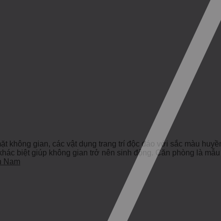
ề mặt không gian, các vật dụng trang trí độc đáo với sắc màu 
và khác biệt giúp không gian trở nên sinh động. Căn phòng là mẫ
h Nam