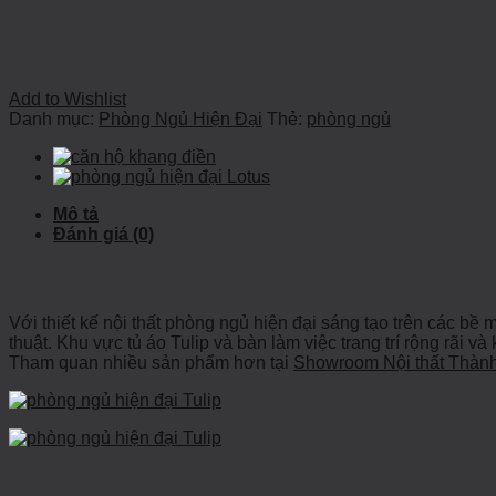
Add to Wishlist
Danh mục:
Phòng Ngủ Hiện Đại
Thẻ:
phòng ngủ
Mô tả
Đánh giá (0)
Với thiết kế nội thất phòng ngủ hiện đại sáng tạo trên các b
thuật. Khu vực tủ áo Tulip và bàn làm việc trang trí rộng rãi 
Tham quan nhiều sản phẩm hơn tại
Showroom Nội thất Thàn