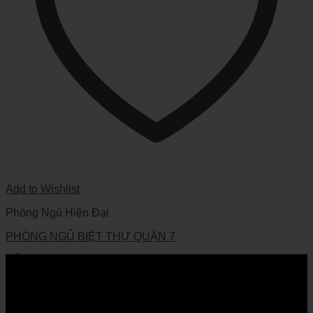
Add to Wishlist
Phòng Ngủ Hiện Đại
PHÒNG NGỦ BIỆT THỰ QUẬN 7
HỖ TRỢ KHÁCH HÀNG
VỀ CHÚNG TÔI
QUY TRÌNH BÁN HÀNG
HỔ TRỢ KHÁCH HÀNG