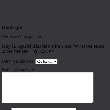
Đánh giá
Chưa có đánh giá nào.
Hãy là người đầu tiên nhận xét “PHÒNG NGỦ
ANH CHINH – QUẬN 9”
Đánh giá của bạn
*
Đánh giá của bạn
*