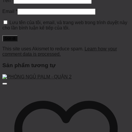
Tên
*
Email
*
Lưu tên của tôi, email, và trang web trong trình duyệt này
cho lần bình luận kế tiếp của tôi.
This site uses Akismet to reduce spam.
Learn how your
comment data is processed.
Sản phẩm tương tự