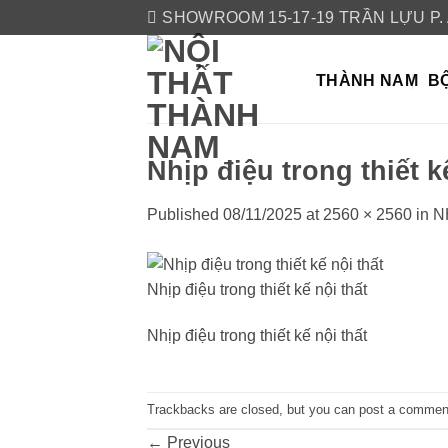
Skip
SHOWROOM 15-17-19 TRẦN LỰU P.
to
content
THÀNH NAM
BỘ
Nhịp điệu trong thiết k
Published
08/11/2025
at
2560 × 2560
in
N
Nhịp điệu trong thiết kế nội thất
Nhịp điệu trong thiết kế nội thất
Trackbacks are closed, but you can
post a commen
←
Previous