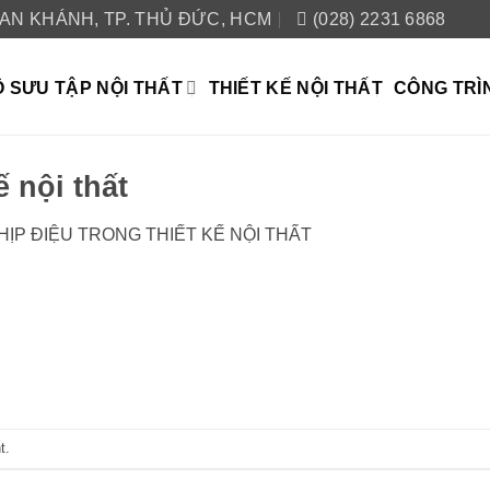
 AN KHÁNH, TP. THỦ ĐỨC, HCM
(028) 2231 6868
 SƯU TẬP NỘI THẤT
THIẾT KẾ NỘI THẤT
CÔNG TRÌ
ế nội thất
HỊP ĐIỆU TRONG THIẾT KẾ NỘI THẤT
t
.