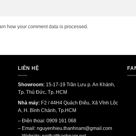
arn how your comment data is processed.
LIÊN HỆ
FA
Showroom:
15-17-19 Trần Lựu p. An Khánh,
Tp. Thủ Đức, Tp. HCM
Nhà máy:
F2 / 44H4 Quách Điêu, Xã Vĩnh Lộc
A, H. Bình Chánh, Tp.HCM
– Điện thoại: 0909 161 068
– Email: nguyenhieu.thanhnam@gmail.com
– Website:
noithatthanhnam.net