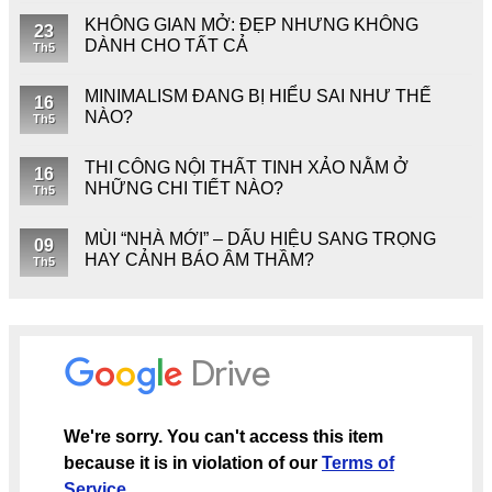
KHÔNG GIAN MỞ: ĐẸP NHƯNG KHÔNG
23
DÀNH CHO TẤT CẢ
Th5
MINIMALISM ĐANG BỊ HIỂU SAI NHƯ THẾ
16
NÀO?
Th5
THI CÔNG NỘI THẤT TINH XẢO NẰM Ở
16
NHỮNG CHI TIẾT NÀO?
Th5
MÙI “NHÀ MỚI” – DẤU HIỆU SANG TRỌNG
09
HAY CẢNH BÁO ÂM THẦM?
Th5