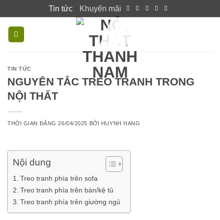
Skip
Tin tức
Khuyến mãi
to
content
TIN TỨC
NGUYÊN TẮC TREO TRANH TRONG
NỘI THẤT
THỜI GIAN ĐĂNG
26/04/2025
BỞI
HUYNH HANG
Nội dung
Treo tranh phía trên sofa
Treo tranh phía trên bàn/kệ tủ
Treo tranh phía trên giường ngủ