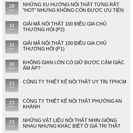
NHỮNG XU HƯỚNG NỘI THẤT TỪNG RẤT
29
“HOT” NHƯNG KHÔNG CÒN ĐƯỢC ƯU TIÊN
Th7
GIẢI MÃ NỘI THẤT 100 ĐIỀU GIA CHỦ
11
THƯỜNG HỎI (P2)
Th7
GIẢI MÃ NỘI THẤT 100 ĐIỀU GIA CHỦ
11
THƯỜNG HỎI (P1)
Th7
KHÔNG GIAN LỚN CÓ GIỮ ĐƯỢC CẢM GIÁC
30
ẤM ÁP?
Th5
CÔNG TY THIẾT KẾ NỘI THẤT UY TÍN TPHCM
23
Th5
CÔNG TY THIẾT KẾ NỘI THẤT PHƯỜNG AN
23
KHÁNH
Th5
NHỮNG VẬT LIỆU NỘI THẤT NHÌN GIỐNG
23
NHAU NHƯNG KHÁC BIỆT Ở GIÁ TRỊ THẬT
Th5