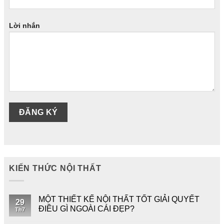
Lời nhắn
KIẾN THỨC NỘI THẤT
MỘT THIẾT KẾ NỘI THẤT TỐT GIẢI QUYẾT
29
ĐIỀU GÌ NGOÀI CÁI ĐẸP?
Th7