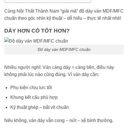
Cùng
Nội Thất Thành Nam
“giải mã” độ dày ván MDF/MFC
chuẩn theo góc nhìn kỹ thuật – dễ hiểu – thực tế nhất nhé!
DÀY HƠN CÓ TỐT HƠN?
Độ dày ván MDF/MFC chuẩn
Nhiều người nghĩ: Ván càng dày = càng bền, điều này
không phải lúc nào cũng đúng. Vì ván dày cần:
Phụ kiện chịu lực tốt
Khung kết cấu phù hợp
Kỹ thuật ghép – bắt vít chuẩn
Nếu không, ván dày vẫn cong – nứt – xệ bình thường.