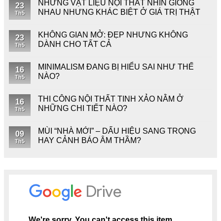
NHỮNG VẬT LIỆU NỘI THẤT NHÌN GIỐNG
23
NHAU NHƯNG KHÁC BIỆT Ở GIÁ TRỊ THẬT
Th5
KHÔNG GIAN MỞ: ĐẸP NHƯNG KHÔNG
23
DÀNH CHO TẤT CẢ
Th5
MINIMALISM ĐANG BỊ HIỂU SAI NHƯ THẾ
16
NÀO?
Th5
THI CÔNG NỘI THẤT TINH XẢO NẰM Ở
16
NHỮNG CHI TIẾT NÀO?
Th5
MÙI “NHÀ MỚI” – DẤU HIỆU SANG TRỌNG
09
HAY CẢNH BÁO ÂM THẦM?
Th5