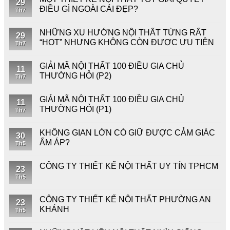
29
ĐIỀU GÌ NGOÀI CÁI ĐẸP?
Th7
NHỮNG XU HƯỚNG NỘI THẤT TỪNG RẤT
29
“HOT” NHƯNG KHÔNG CÒN ĐƯỢC ƯU TIÊN
Th7
GIẢI MÃ NỘI THẤT 100 ĐIỀU GIA CHỦ
11
THƯỜNG HỎI (P2)
Th7
GIẢI MÃ NỘI THẤT 100 ĐIỀU GIA CHỦ
11
THƯỜNG HỎI (P1)
Th7
KHÔNG GIAN LỚN CÓ GIỮ ĐƯỢC CẢM GIÁC
30
ẤM ÁP?
Th5
CÔNG TY THIẾT KẾ NỘI THẤT UY TÍN TPHCM
23
Th5
CÔNG TY THIẾT KẾ NỘI THẤT PHƯỜNG AN
23
KHÁNH
Th5