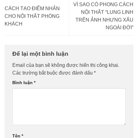
VÌ SAO CÓ PHONG CÁCH
CÁCH TẠO ĐIỂM NHẤN
NỘI THẤT “LUNG LINH
CHO NỘI THẤT PHÒNG
TRÊN ẢNH NHƯNG XẤU
KHÁCH
NGOÀI ĐỜI”
Để lại một bình luận
Email của bạn sẽ không được hiển thị công khai.
Các trường bắt buộc được đánh dấu
*
Bình luận
*
Tên
*