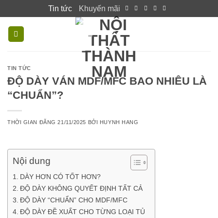
Skip
Tin tức
Khuyến mãi
to
content
TIN TỨC
ĐỘ DÀY VÁN MDF/MFC BAO NHIÊU LÀ
“CHUẨN”?
THỜI GIAN ĐĂNG
21/11/2025
BỞI
HUYNH HANG
Nội dung
DÀY HƠN CÓ TỐT HƠN?
ĐỘ DÀY KHÔNG QUYẾT ĐỊNH TẤT CẢ
ĐỘ DÀY “CHUẨN” CHO MDF/MFC
ĐỘ DÀY ĐỀ XUẤT CHO TỪNG LOẠI TỦ