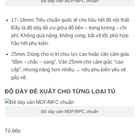
Độ dày ván MDF/MFC chuẩn
17–18mm: Tiêu chuẩn quốc tế cho hầu hết đồ nội thất.
Đây là độ dày tối ưu giữa độ bền – trọng lượng – chi
phí. Không quá nặng, không cong, bắt vít tốt, phù hợp
hầu hết phụ kiện.
25mm: Dùng cho vị trí chịu lực cao hoặc cần cảm giác
“đầm – chắc – sang”. Ván 25mm cho cảm giác “cao
cấp”, nhưng nặng hơn nhiều → nếu phụ kiện yếu sẽ
gây xệ.
ĐỘ DÀY ĐỀ XUẤT CHO TỪNG LOẠI TỦ
Độ dày ván MDF/MFC chuẩn
Tủ bếp: