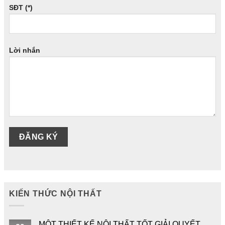
SĐT (*)
Lời nhắn
KIẾN THỨC NỘI THẤT
MỘT THIẾT KẾ NỘI THẤT TỐT GIẢI QUYẾT