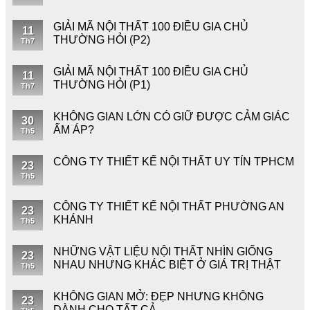
GIẢI MÃ NỘI THẤT 100 ĐIỀU GIA CHỦ
11
THƯỜNG HỎI (P2)
Th7
GIẢI MÃ NỘI THẤT 100 ĐIỀU GIA CHỦ
11
THƯỜNG HỎI (P1)
Th7
KHÔNG GIAN LỚN CÓ GIỮ ĐƯỢC CẢM GIÁC
30
ẤM ÁP?
Th5
CÔNG TY THIẾT KẾ NỘI THẤT UY TÍN TPHCM
23
Th5
CÔNG TY THIẾT KẾ NỘI THẤT PHƯỜNG AN
23
KHÁNH
Th5
NHỮNG VẬT LIỆU NỘI THẤT NHÌN GIỐNG
23
NHAU NHƯNG KHÁC BIỆT Ở GIÁ TRỊ THẬT
Th5
KHÔNG GIAN MỞ: ĐẸP NHƯNG KHÔNG
23
DÀNH CHO TẤT CẢ