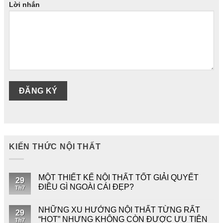
Lời nhắn
KIẾN THỨC NỘI THẤT
MỘT THIẾT KẾ NỘI THẤT TỐT GIẢI QUYẾT
29
ĐIỀU GÌ NGOÀI CÁI ĐẸP?
Th7
NHỮNG XU HƯỚNG NỘI THẤT TỪNG RẤT
29
“HOT” NHƯNG KHÔNG CÒN ĐƯỢC ƯU TIÊN
Th7