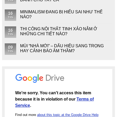
Th5
MINIMALISM ĐANG BỊ HIỂU SAI NHƯ THẾ
16
NÀO?
Th5
THI CÔNG NỘI THẤT TINH XẢO NẰM Ở
16
NHỮNG CHI TIẾT NÀO?
Th5
MÙI “NHÀ MỚI” – DẤU HIỆU SANG TRỌNG
09
HAY CẢNH BÁO ÂM THẦM?
Th5