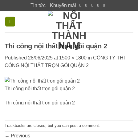
Skip
Tin tức
Khuyến mãi
to
content
Thi công nội thất trọn gói quận 2
Published
28/06/2025
at
1500 × 1800
in
CÔNG TY THI
CÔNG NỘI THẤT TRỌN GÓI QUẬN 2
Thi công nội thất trọn gói quận 2
Thi công nội thất trọn gói quận 2
Trackbacks are closed, but you can
post a comment
.
←
Previous