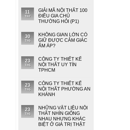
GIẢI MÃ NỘI THẤT 100
11
ĐIỀU GIA CHỦ
Th7
THƯỜNG HỎI (P1)
KHÔNG GIAN LỚN CÓ
30
GIỮ ĐƯỢC CẢM GIÁC
Th5
ẤM ÁP?
CÔNG TY THIẾT KẾ
23
NỘI THẤT UY TÍN
Th5
TPHCM
CÔNG TY THIẾT KẾ
23
NỘI THẤT PHƯỜNG AN
Th5
KHÁNH
NHỮNG VẬT LIỆU NỘI
23
THẤT NHÌN GIỐNG
Th5
NHAU NHƯNG KHÁC
BIỆT Ở GIÁ TRỊ THẬT