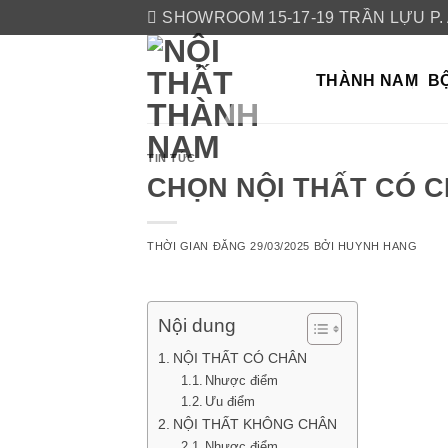
Skip
SHOWROOM 15-17-19 TRẦN LỰU P.
to
content
THÀNH NAM
BỘ
TIN TỨC
CHỌN NỘI THẤT CÓ 
THỜI GIAN ĐĂNG
29/03/2025
BỞI
HUYNH HANG
Nội dung
NỘI THẤT CÓ CHÂN
Nhược điểm
Ưu điểm
NỘI THẤT KHÔNG CHÂN
Nhược điểm