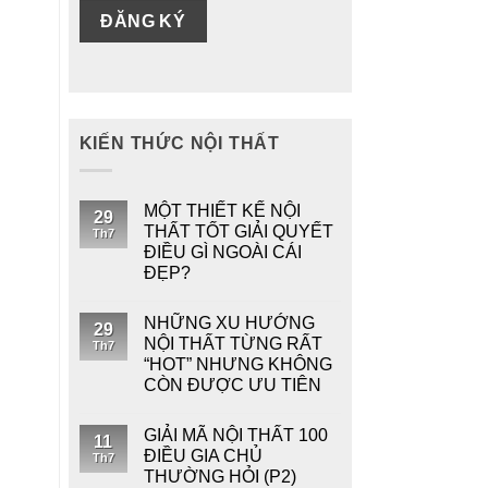
KIẾN THỨC NỘI THẤT
MỘT THIẾT KẾ NỘI
29
THẤT TỐT GIẢI QUYẾT
Th7
ĐIỀU GÌ NGOÀI CÁI
ĐẸP?
NHỮNG XU HƯỚNG
29
NỘI THẤT TỪNG RẤT
Th7
“HOT” NHƯNG KHÔNG
CÒN ĐƯỢC ƯU TIÊN
GIẢI MÃ NỘI THẤT 100
11
ĐIỀU GIA CHỦ
Th7
THƯỜNG HỎI (P2)