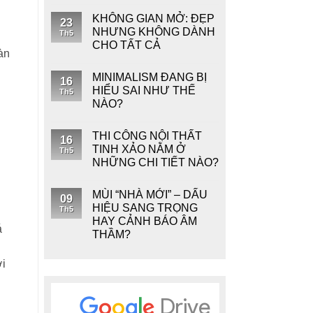
KHÔNG GIAN MỞ: ĐẸP
23
NHƯNG KHÔNG DÀNH
Th5
CHO TẤT CẢ
àn
MINIMALISM ĐANG BỊ
16
HIỂU SAI NHƯ THẾ
Th5
NÀO?
THI CÔNG NỘI THẤT
16
TINH XẢO NẰM Ở
Th5
NHỮNG CHI TIẾT NÀO?
MÙI “NHÀ MỚI” – DẤU
09
HIỆU SANG TRỌNG
Th5
HAY CẢNH BÁO ÂM
á
THẦM?
ới