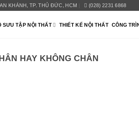
 AN KHÁNH, TP. THỦ ĐỨC, HCM
(028) 2231 6868
 SƯU TẬP NỘI THẤT
THIẾT KẾ NỘI THẤT
CÔNG TRÌ
CHÂN HAY KHÔNG CHÂN