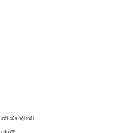
N
ưới của nội thất
 cân đối