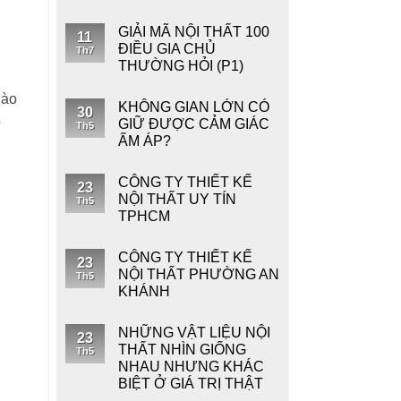
GIẢI MÃ NỘI THẤT 100
11
ĐIỀU GIA CHỦ
Th7
THƯỜNG HỎI (P1)
nào
KHÔNG GIAN LỚN CÓ
30
ó
GIỮ ĐƯỢC CẢM GIÁC
Th5
ẤM ÁP?
CÔNG TY THIẾT KẾ
23
NỘI THẤT UY TÍN
Th5
TPHCM
CÔNG TY THIẾT KẾ
23
NỘI THẤT PHƯỜNG AN
Th5
KHÁNH
NHỮNG VẬT LIỆU NỘI
23
THẤT NHÌN GIỐNG
Th5
NHAU NHƯNG KHÁC
BIỆT Ở GIÁ TRỊ THẬT