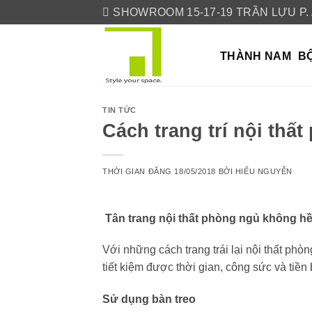
Skip
SHOWROOM 15-17-19 TRẦN LỰU P.
to
content
THÀNH NAM
BỘ
TIN TỨC
Cách trang trí nội thất
THỜI GIAN ĐĂNG
18/05/2018
BỞI
HIẾU NGUYỄN
Tân trang nội thất phòng ngủ không h
Với những cách trang trái lại
nội thất
phòng
tiết kiệm được thời gian, công sức và tiền 
Sử dụng bàn treo