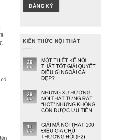
t
đã
KIẾN THỨC NỘI THẤT
’.
MỘT THIẾT KẾ NỘI
29
THẤT TỐT GIẢI QUYẾT
Th7
ĐIỀU GÌ NGOÀI CÁI
ĐẸP?
 có
NHỮNG XU HƯỚNG
29
NỘI THẤT TỪNG RẤT
Th7
“HOT” NHƯNG KHÔNG
CÒN ĐƯỢC ƯU TIÊN
GIẢI MÃ NỘI THẤT 100
11
ĐIỀU GIA CHỦ
Th7
THƯỜNG HỎI (P2)
 đến