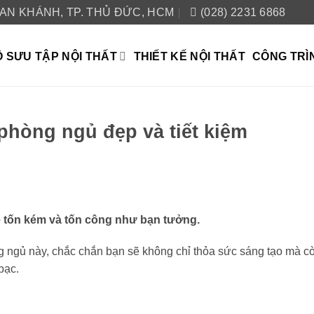
 AN KHÁNH, TP. THỦ ĐỨC, HCM
(028) 2231 6868
 SƯU TẬP NỘI THẤT
THIẾT KẾ NỘI THẤT
CÔNG TRÌ
 phòng ngủ đẹp và tiết kiệm
ề tốn kém và tốn công như bạn tưởng.
 ngủ này, chắc chắn bạn sẽ không chỉ thỏa sức sáng tạo mà c
bạc.