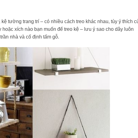
 kệ tường trang trí – có nhiều cách treo khác nhau, tùy ý thích c
ây hoặc xích nào bạn muốn để treo kệ – lưu ý sao cho dây luôn
trần nhà và cố định tấm gỗ.