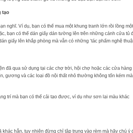
 tạo
n nghĩ. Ví dụ, bạn có thể mua một khung tranh lớn rồi lồng mộ
oặc, bạn có thể dán giấy dán tường lên trên những cánh cửa tủ 
dán giấy lên khắp phòng mà vẫn có những ‘tác phẩm nghệ thuật
iện đã qua sử dụng tại các chợ trời, hội chợ hoặc các cửa hàng
n, gương và các loại đồ nội thất nhỏ thường không tốn kém mà
g trí mà bạn có thể cải tạo được, ví dụ như sơn lại màu khác
ã khác hẳn, tuy nhiên đừng chỉ tập trung vào rèm mà hãy chú ý