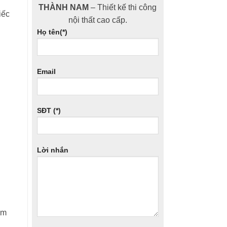
THÀNH NAM
– Thiết kế thi công
iếc
nội thất cao cấp.
Họ tên(*)
Email
SĐT (*)
Lời nhắn
ảm