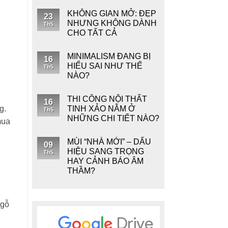
KHÔNG GIAN MỞ: ĐẸP
23
NHƯNG KHÔNG DÀNH
Th5
CHO TẤT CẢ
MINIMALISM ĐANG BỊ
16
HIỂU SAI NHƯ THẾ
Th5
NÀO?
THI CÔNG NỘI THẤT
16
TINH XẢO NẰM Ở
g.
Th5
NHỮNG CHI TIẾT NÀO?
mua
MÙI “NHÀ MỚI” – DẤU
09
HIỆU SANG TRỌNG
Th5
HAY CẢNH BÁO ÂM
THẦM?
 gỗ