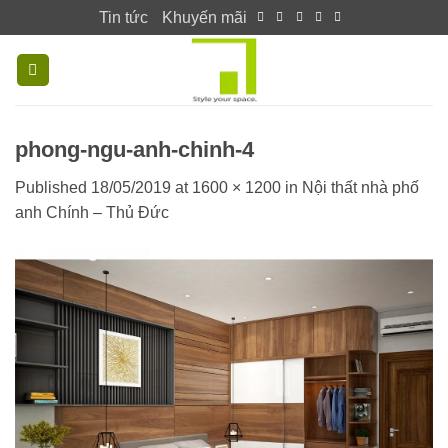
Skip
Tin tức
Khuyến mãi
to
content
phong-ngu-anh-chinh-4
Published
18/05/2019
at
1600 × 1200
in
Nội thất nhà phố
anh Chính – Thủ Đức