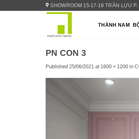
Skip
SHOWROOM 15-17-19 TRẦN LỰU P.
to
content
THÀNH NAM
BỘ
PN CON 3
Published
25/06/2021
at
1600 × 1200
in
C