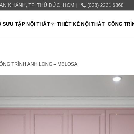
 AN KHÁNH, TP. THỦ ĐỨC, HCM
(028) 2231 6868
 SƯU TẬP NỘI THẤT
THIẾT KẾ NỘI THẤT
CÔNG TRÌ
ÔNG TRÌNH ANH LONG – MELOSA