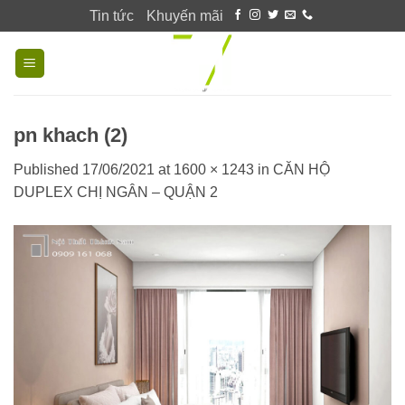
Skip
Tin tức
Khuyến mãi
to
content
pn khach (2)
Published
17/06/2021
at
1600 × 1243
in
CĂN HỘ
DUPLEX CHỊ NGÂN – QUẬN 2