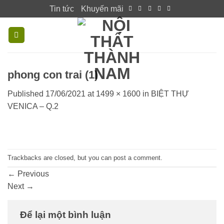
Skip
Tin tức
Khuyến mãi
to
content
phong con trai (1)
Published
17/06/2021
at
1499 × 1600
in
BIỆT THỰ
VENICA – Q.2
Trackbacks are closed, but you can
post a comment
.
←
Previous
Next
→
Để lại một bình luận