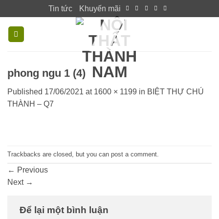
Skip
Tin tức
Khuyến mãi
to
content
phong ngu 1 (4)
Published
17/06/2021
at
1600 × 1199
in
BIỆT THỰ CHÚ
THÀNH – Q7
Trackbacks are closed, but you can
post a comment
.
←
Previous
Next
→
Để lại một bình luận