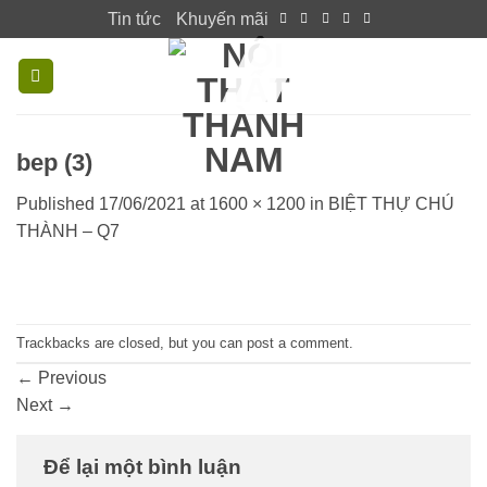
Skip
Tin tức
Khuyến mãi
to
content
bep (3)
Published
17/06/2021
at
1600 × 1200
in
BIỆT THỰ CHÚ
THÀNH – Q7
Trackbacks are closed, but you can
post a comment
.
←
Previous
Next
→
Để lại một bình luận