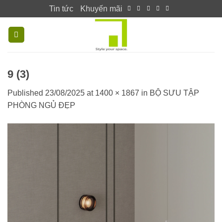
Skip
Tin tức
Khuyến mãi
to
content
9 (3)
Published
23/08/2025
at
1400 × 1867
in
BỘ SƯU TẬP
PHÒNG NGỦ ĐẸP