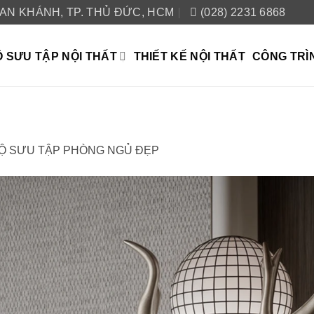
 AN KHÁNH, TP. THỦ ĐỨC, HCM
(028) 2231 6868
 SƯU TẬP NỘI THẤT
THIẾT KẾ NỘI THẤT
CÔNG TRÌ
Ộ SƯU TẬP PHÒNG NGỦ ĐẸP