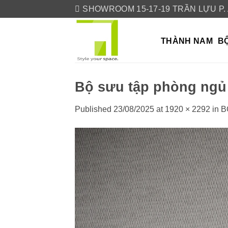
Skip
SHOWROOM 15-17-19 TRẦN LỰU P.
to
content
THÀNH NAM
BỘ
Bộ sưu tập phòng ngủ
Published
23/08/2025
at
1920 × 2292
in
B