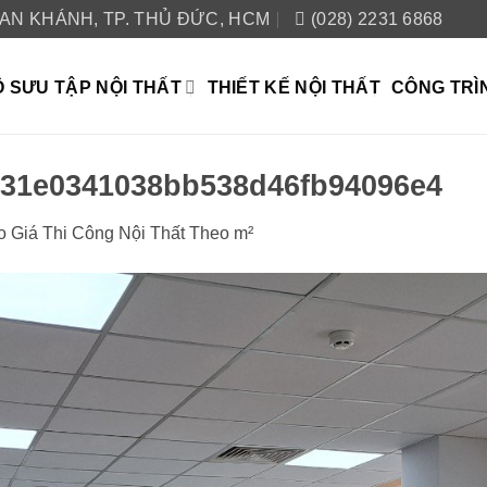
 AN KHÁNH, TP. THỦ ĐỨC, HCM
(028) 2231 6868
 SƯU TẬP NỘI THẤT
THIẾT KẾ NỘI THẤT
CÔNG TRÌ
131e0341038bb538d46fb94096e4
o Giá Thi Công Nội Thất Theo m²