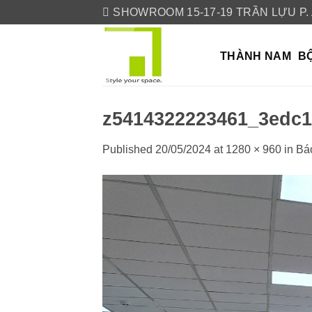
Skip
SHOWROOM 15-17-19 TRẦN LỰU P.
to
content
THÀNH NAM
BỘ
z5414322223461_3edc
Published
20/05/2024
at
1280 × 960
in
Bá