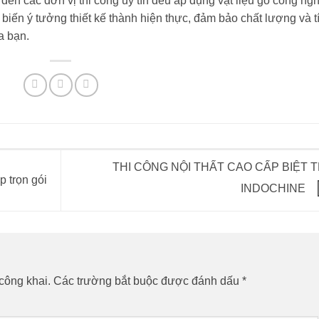
đến các đơn vị thi công uy tín đều áp dụng vật liệu gỗ công ng
iến ý tưởng thiết kế thành hiện thực, đảm bảo chất lượng và t
a bạn.
THI CÔNG NỘI THẤT CAO CẤP BIỆT 
p trọn gói
INDOCHINE
công khai.
Các trường bắt buộc được đánh dấu
*