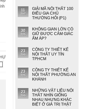
hiệp
ính
GIẢI MÃ NỘI THẤT 100
11
ĐIỀU GIA CHỦ
Th7
THƯỜNG HỎI (P1)
KHÔNG GIAN LỚN CÓ
30
GIỮ ĐƯỢC CẢM GIÁC
Th5
ẤM ÁP?
CÔNG TY THIẾT KẾ
23
NỘI THẤT UY TÍN
Th5
THỰ
TPHCM
CÔNG TY THIẾT KẾ
23
NỘI THẤT PHƯỜNG AN
Th5
KHÁNH
NHỮNG VẬT LIỆU NỘI
23
THẤT NHÌN GIỐNG
Th5
NHAU NHƯNG KHÁC
BIỆT Ở GIÁ TRỊ THẬT