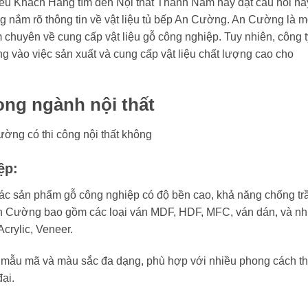
iều Khách Hàng tìm đến Nội thất Thành Nam hay đặt câu hỏi nà
g nắm rõ thông tin về vật liệu tủ bếp An Cường. An Cường là m
 chuyên về cung cấp vật liệu gỗ công nghiệp. Tuy nhiên, công t
ung vào việc sản xuất và cung cấp vật liệu chất lượng cao cho
ong ngành nội thất
ệp:
ác sản phẩm gỗ công nghiệp có độ bền cao, khả năng chống tr
An Cường bao gồm các loại ván MDF, HDF, MFC, ván dán, và nh
crylic, Veneer.
mẫu mã và màu sắc đa dạng, phù hợp với nhiều phong cách th
ại.