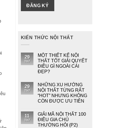
p
KIẾN THỨC NỘI THẤT
i
MỘT THIẾT KẾ NỘI
29
THẤT TỐT GIẢI QUYẾT
Th7
ĐIỀU GÌ NGOÀI CÁI
ĐẸP?
o
NHỮNG XU HƯỚNG
29
NỘI THẤT TỪNG RẤT
Th7
iêu
“HOT” NHƯNG KHÔNG
CÒN ĐƯỢC ƯU TIÊN
GIẢI MÃ NỘI THẤT 100
11
ĐIỀU GIA CHỦ
Th7
ử
THƯỜNG HỎI (P2)