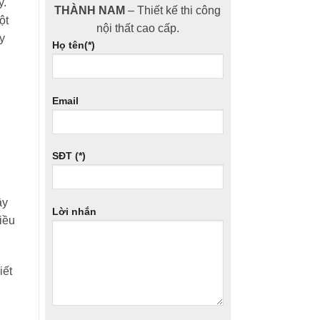
y.
THÀNH NAM
– Thiết kế thi công
ột
nội thất cao cấp.
y
Họ tên(*)
Email
SĐT (*)
ầy
Lời nhắn
iều
iết