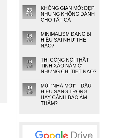
KHÔNG GIAN MỞ: ĐẸP
23
NHƯNG KHÔNG DÀNH
Th5
CHO TẤT CẢ
MINIMALISM ĐANG BỊ
16
HIỂU SAI NHƯ THẾ
Th5
NÀO?
THI CÔNG NỘI THẤT
16
TINH XẢO NẰM Ở
Th5
NHỮNG CHI TIẾT NÀO?
MÙI “NHÀ MỚI” – DẤU
09
HIỆU SANG TRỌNG
Th5
HAY CẢNH BÁO ÂM
THẦM?