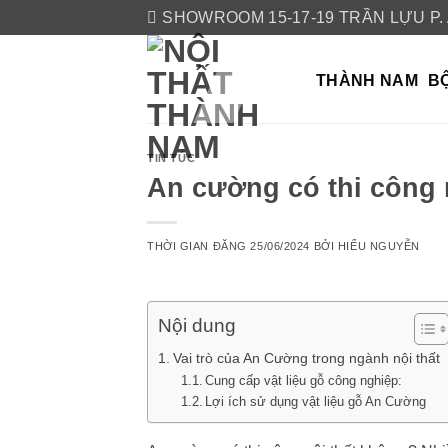
Skip
SHOWROOM 15-17-19 TRẦN LỰU P.
to
content
THÀNH NAM
BỘ
TIN TỨC
An cường có thi công 
THỜI GIAN ĐĂNG
25/06/2024
BỞI
HIẾU NGUYỄN
Nội dung
Vai trò của An Cường trong ngành nội thất
Cung cấp vật liệu gỗ công nghiệp:
Lợi ích sử dụng vật liệu gỗ An Cường