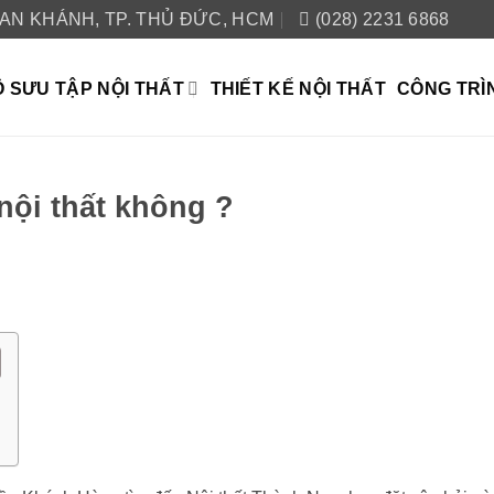
 AN KHÁNH, TP. THỦ ĐỨC, HCM
(028) 2231 6868
 SƯU TẬP NỘI THẤT
THIẾT KẾ NỘI THẤT
CÔNG TRÌ
nội thất không ?