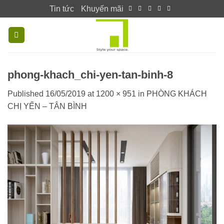
Skip
Tin tức
Khuyến mãi
to
content
phong-khach_chi-yen-tan-binh-8
Published
16/05/2019
at
1200 × 951
in
PHÒNG KHÁCH
CHỊ YẾN – TÂN BÌNH