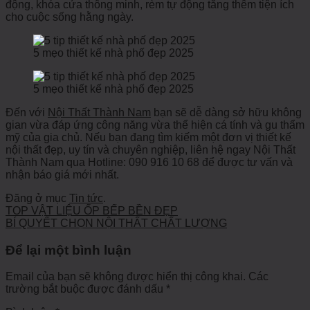
động, khóa cửa thông minh, rèm tự động tăng thêm tiện ích
cho cuộc sống hằng ngày.
5 mẹo thiết kế nhà phố đẹp 2025
5 mẹo thiết kế nhà phố đẹp 2025
Đến với
Nội Thất Thành Nam
bạn sẽ dễ dàng sở hữu không
gian vừa đáp ứng công năng vừa thể hiện cá tính và gu thẩm
mỹ của gia chủ. Nếu bạn đang tìm kiếm một đơn vị thiết kế
nội thất đẹp, uy tín và chuyên nghiệp, liên hệ ngay Nội Thất
Thành Nam qua Hotline: 090 916 10 68 để được tư vấn và
nhận báo giá mới nhất.
Đăng ở mục
Tin tức
.
TOP VẬT LIỆU ỐP BẾP BỀN ĐẸP
BÍ QUYẾT CHỌN NỘI THẤT CHẤT LƯỢNG
Để lại một bình luận
Email của bạn sẽ không được hiển thị công khai.
Các
trường bắt buộc được đánh dấu
*