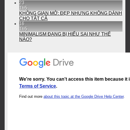
23
Th5
KHÔNG GIAN MỞ: ĐẸP NHƯNG KHÔNG DÀNH
CHO TẤT CẢ
16
Th5
MINIMALISM ĐANG BỊ HIỂU SAI NHƯ THẾ
NÀO?