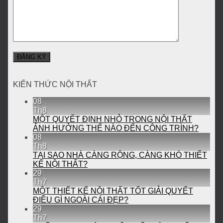
KIẾN THỨC NỘI THẤT
08
Th8
MỘT QUYẾT ĐỊNH NHỎ TRONG NỘI THẤT
ẢNH HƯỞNG THẾ NÀO ĐẾN CÔNG TRÌNH?
08
Th8
TẠI SAO NHÀ CÀNG RỘNG, CÀNG KHÓ THIẾT
KẾ NỘI THẤT?
29
Th7
MỘT THIẾT KẾ NỘI THẤT TỐT GIẢI QUYẾT
ĐIỀU GÌ NGOÀI CÁI ĐẸP?
29
Th7