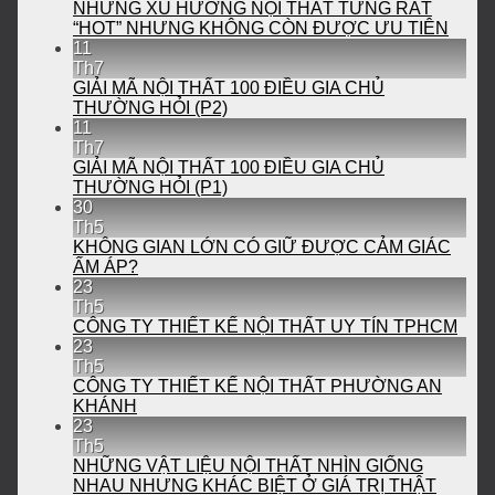
NHỮNG XU HƯỚNG NỘI THẤT TỪNG RẤT
“HOT” NHƯNG KHÔNG CÒN ĐƯỢC ƯU TIÊN
11
Th7
GIẢI MÃ NỘI THẤT 100 ĐIỀU GIA CHỦ
THƯỜNG HỎI (P2)
11
Th7
GIẢI MÃ NỘI THẤT 100 ĐIỀU GIA CHỦ
THƯỜNG HỎI (P1)
30
Th5
KHÔNG GIAN LỚN CÓ GIỮ ĐƯỢC CẢM GIÁC
ẤM ÁP?
23
Th5
CÔNG TY THIẾT KẾ NỘI THẤT UY TÍN TPHCM
23
Th5
CÔNG TY THIẾT KẾ NỘI THẤT PHƯỜNG AN
KHÁNH
23
Th5
NHỮNG VẬT LIỆU NỘI THẤT NHÌN GIỐNG
NHAU NHƯNG KHÁC BIỆT Ở GIÁ TRỊ THẬT