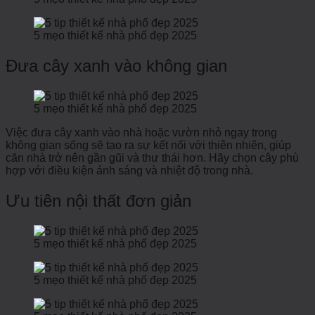
5 mẹo thiết kế nhà phố đẹp 2025
Đưa cây xanh vào không gian
5 mẹo thiết kế nhà phố đẹp 2025
Việc đưa cây xanh vào nhà hoặc vườn nhỏ ngay trong
không gian sống sẽ tạo ra sự kết nối với thiên nhiên, giúp
căn nhà trở nên gần gũi và thư thái hơn. Hãy chọn cây phù
hợp với điều kiện ánh sáng và nhiệt độ trong nhà.
Ưu tiên nội thất đơn giản
5 mẹo thiết kế nhà phố đẹp 2025
5 mẹo thiết kế nhà phố đẹp 2025