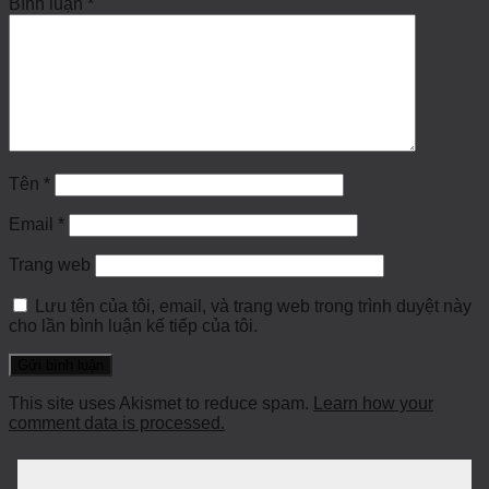
Bình luận
*
Tên
*
Email
*
Trang web
Lưu tên của tôi, email, và trang web trong trình duyệt này
cho lần bình luận kế tiếp của tôi.
This site uses Akismet to reduce spam.
Learn how your
comment data is processed.