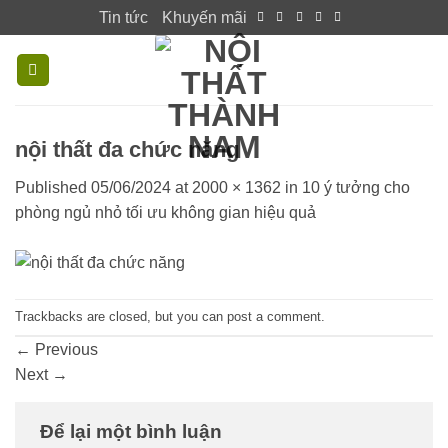
Skip
Tin tức
Khuyến mãi
to
content
nội thất đa chức năng
Published
05/06/2024
at
2000 × 1362
in
10 ý tưởng cho
phòng ngủ nhỏ tối ưu không gian hiệu quả
Trackbacks are closed, but you can
post a comment
.
←
Previous
Next
→
Để lại một bình luận