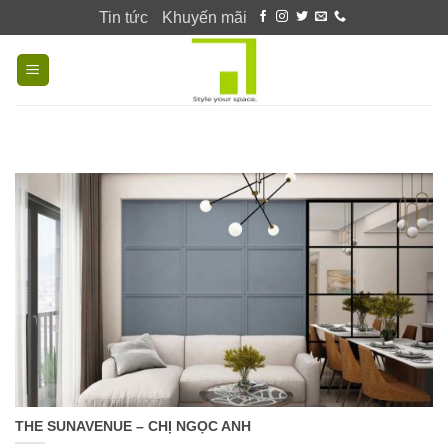
Skip
Tin tức
Khuyến mãi
to
content
THE SUNAVENUE – CHỊ NGỌC ANH