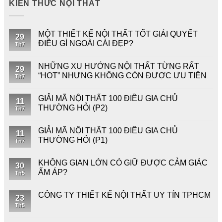
KIẾN THỨC NỘI THẤT
MỘT THIẾT KẾ NỘI THẤT TỐT GIẢI QUYẾT
29
ĐIỀU GÌ NGOÀI CÁI ĐẸP?
Th7
NHỮNG XU HƯỚNG NỘI THẤT TỪNG RẤT
29
“HOT” NHƯNG KHÔNG CÒN ĐƯỢC ƯU TIÊN
Th7
GIẢI MÃ NỘI THẤT 100 ĐIỀU GIA CHỦ
11
THƯỜNG HỎI (P2)
Th7
GIẢI MÃ NỘI THẤT 100 ĐIỀU GIA CHỦ
11
THƯỜNG HỎI (P1)
Th7
KHÔNG GIAN LỚN CÓ GIỮ ĐƯỢC CẢM GIÁC
30
ẤM ÁP?
Th5
CÔNG TY THIẾT KẾ NỘI THẤT UY TÍN TPHCM
23
Th5