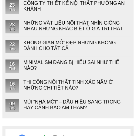
CÔNG TY THIẾT KẾ NỘI THẤT PHƯỜNG AN
23
KHÁNH
Th5
NHỮNG VẬT LIỆU NỘI THẤT NHÌN GIỐNG
23
NHAU NHƯNG KHÁC BIỆT Ở GIÁ TRỊ THẬT
Th5
KHÔNG GIAN MỞ: ĐẸP NHƯNG KHÔNG
23
DÀNH CHO TẤT CẢ
Th5
MINIMALISM ĐANG BỊ HIỂU SAI NHƯ THẾ
16
NÀO?
Th5
THI CÔNG NỘI THẤT TINH XẢO NẰM Ở
16
NHỮNG CHI TIẾT NÀO?
Th5
MÙI “NHÀ MỚI” – DẤU HIỆU SANG TRỌNG
09
HAY CẢNH BÁO ÂM THẦM?
Th5