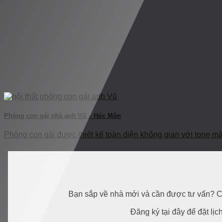
Phòng con gái nhà anh Vũ – Hóc Môn
Phòng con gái được thiết kế toàn diện không gian với tone màu 
Bạn sắp về nhà mới và cần được tư vấn? C
Đăng ký tại đây để đặt lịc