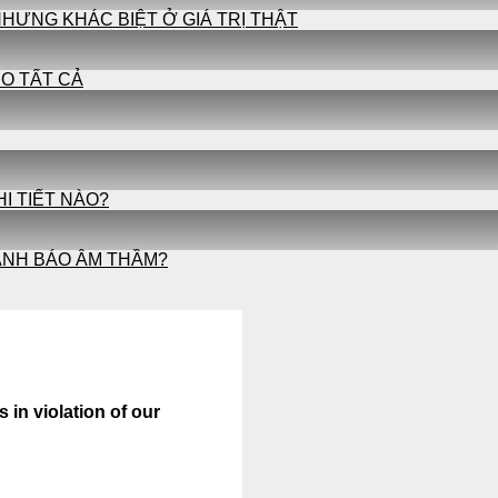
HƯNG KHÁC BIỆT Ở GIÁ TRỊ THẬT
O TẤT CẢ
I TIẾT NÀO?
CẢNH BÁO ÂM THẦM?