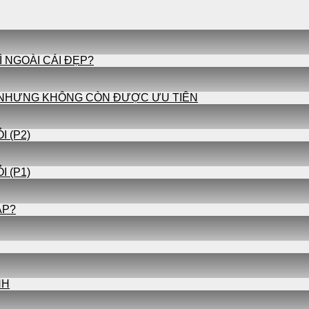
Ì NGOÀI CÁI ĐẸP?
 NHƯNG KHÔNG CÒN ĐƯỢC ƯU TIÊN
I (P2)
I (P1)
ÁP?
NH