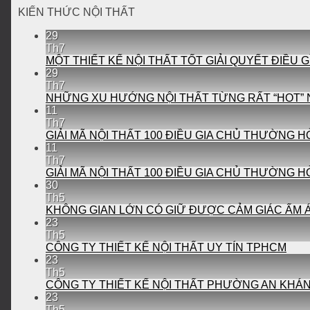
KIẾN THỨC NỘI THẤT
29
Th7
MỘT THIẾT KẾ NỘI THẤT TỐT GIẢI QUYẾT ĐIỀU G
29
Th7
NHỮNG XU HƯỚNG NỘI THẤT TỪNG RẤT “HOT”
11
Th7
GIẢI MÃ NỘI THẤT 100 ĐIỀU GIA CHỦ THƯỜNG HỎ
11
Th7
GIẢI MÃ NỘI THẤT 100 ĐIỀU GIA CHỦ THƯỜNG HỎ
30
Th5
KHÔNG GIAN LỚN CÓ GIỮ ĐƯỢC CẢM GIÁC ẤM 
23
Th5
CÔNG TY THIẾT KẾ NỘI THẤT UY TÍN TPHCM
23
Th5
CÔNG TY THIẾT KẾ NỘI THẤT PHƯỜNG AN KHÁ
23
Th5