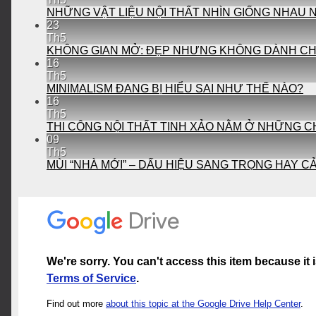
NHỮNG VẬT LIỆU NỘI THẤT NHÌN GIỐNG NHAU N
23
Th5
KHÔNG GIAN MỞ: ĐẸP NHƯNG KHÔNG DÀNH CH
16
Th5
MINIMALISM ĐANG BỊ HIỂU SAI NHƯ THẾ NÀO?
16
Th5
THI CÔNG NỘI THẤT TINH XẢO NẰM Ở NHỮNG CH
09
Th5
MÙI “NHÀ MỚI” – DẤU HIỆU SANG TRỌNG HAY 