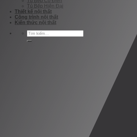
Tủ Bếp Cổ Điển
Tủ Bếp Hiện Đại
Thiết kế nội thất
Công trình nội thất
Kiến thức nội thất
Tìm
kiếm: