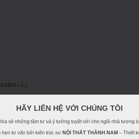
trắng – [...]
HÃY LIÊN HỆ VỚI CHÚNG TÔI
hia sẻ những tâm tư và ý tưởng tuyệt vời cho ngôi nhà tương l
h hẹn tư vấn bởi kiến trúc sư
NỘI THẤT THÀNH NAM
– Thiết k