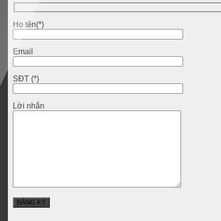
Họ tên(*)
Email
SĐT (*)
Lời nhắn