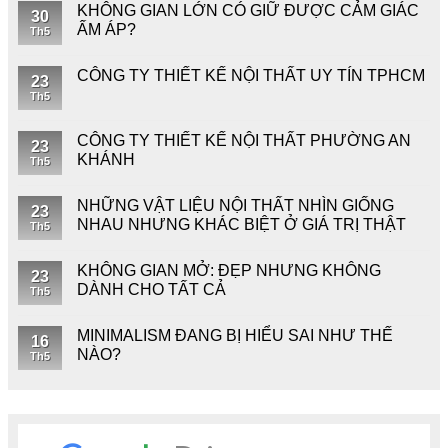
KHÔNG GIAN LỚN CÓ GIỮ ĐƯỢC CẢM GIÁC
30
ẤM ÁP?
Th5
CÔNG TY THIẾT KẾ NỘI THẤT UY TÍN TPHCM
23
Th5
CÔNG TY THIẾT KẾ NỘI THẤT PHƯỜNG AN
23
KHÁNH
Th5
NHỮNG VẬT LIỆU NỘI THẤT NHÌN GIỐNG
23
NHAU NHƯNG KHÁC BIỆT Ở GIÁ TRỊ THẬT
Th5
KHÔNG GIAN MỞ: ĐẸP NHƯNG KHÔNG
23
DÀNH CHO TẤT CẢ
Th5
MINIMALISM ĐANG BỊ HIỂU SAI NHƯ THẾ
16
NÀO?
Th5