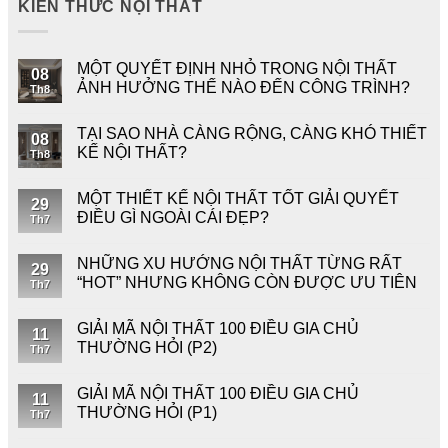
KIẾN THỨC NỘI THẤT
MỘT QUYẾT ĐỊNH NHỎ TRONG NỘI THẤT
08
ẢNH HƯỞNG THẾ NÀO ĐẾN CÔNG TRÌNH?
Th8
TẠI SAO NHÀ CÀNG RỘNG, CÀNG KHÓ THIẾT
08
KẾ NỘI THẤT?
Th8
MỘT THIẾT KẾ NỘI THẤT TỐT GIẢI QUYẾT
29
ĐIỀU GÌ NGOÀI CÁI ĐẸP?
Th7
NHỮNG XU HƯỚNG NỘI THẤT TỪNG RẤT
29
“HOT” NHƯNG KHÔNG CÒN ĐƯỢC ƯU TIÊN
Th7
GIẢI MÃ NỘI THẤT 100 ĐIỀU GIA CHỦ
11
THƯỜNG HỎI (P2)
Th7
GIẢI MÃ NỘI THẤT 100 ĐIỀU GIA CHỦ
11
THƯỜNG HỎI (P1)
Th7